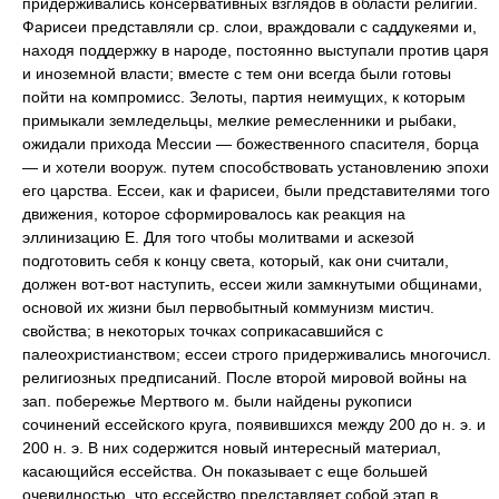
придерживались консервативных взглядов в области религии.
Фарисеи представляли ср. слои, враждовали с саддукеями и,
находя поддержку в народе, постоянно выступали против царя
и иноземной власти; вместе с тем они всегда были готовы
пойти на компромисс. Зелоты, партия неимущих, к которым
примыкали земледельцы, мелкие ремесленники и рыбаки,
ожидали прихода Мессии — божественного спасителя, борца
— и хотели вооруж. путем способствовать установлению эпохи
его царства. Ессеи, как и фарисеи, были представителями того
движения, которое сформировалось как реакция на
эллинизацию Е. Для того чтобы молитвами и аскезой
подготовить себя к концу света, который, как они считали,
должен вот-вот наступить, ессеи жили замкнутыми общинами,
основой их жизни был первобытный коммунизм мистич.
свойства; в некоторых точках соприкасавшийся с
палеохристианством; ессеи строго придерживались многочисл.
религиозных предписаний. После второй мировой войны на
зап. побережье Мертвого м. были найдены рукописи
сочинений ессейского круга, появившихся между 200 до н. э. и
200 н. э. В них содержится новый интересный материал,
касающийся ессейства. Он показывает с еще большей
очевидностью, что ессейство представляет собой этап в