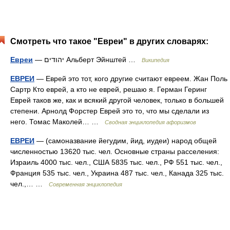
Смотреть что такое "Евреи" в других словарях:
Евреи
— יהודים Альберт Эйнштей …
Википедия
ЕВРЕИ
— Еврей это тот, кого другие считают евреем. Жан Поль
Сартр Кто еврей, а кто не еврей, решаю я. Герман Геринг
Еврей таков же, как и всякий другой человек, только в большей
степени. Арнолд Форстер Еврей это то, что мы сделали из
него. Томас Маколей… …
Сводная энциклопедия афоризмов
ЕВРЕИ
— (самоназвание йегудим, йид, иудеи) народ общей
численностью 13620 тыс. чел. Основные страны расселения:
Израиль 4000 тыс. чел., США 5835 тыс. чел., РФ 551 тыс. чел.,
Франция 535 тыс. чел., Украина 487 тыс. чел., Канада 325 тыс.
чел.,… …
Современная энциклопедия