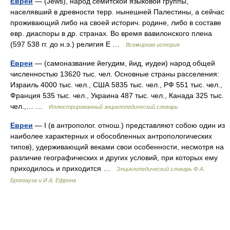
Евреи
— (Jews), народ семитской языковой группы,
населявший в древности терр. нынешней Палестины, а сейчас
проживающий либо на своей историч. родине, либо в составе
евр. диаспоры в др. странах. Во время вавилонского плена
(597 538 гг. до н.э.) религия Е …
Всемирная история
Евреи
— (самоназвание йегудим, йид, иудеи) народ общей
численностью 13620 тыс. чел. Основные страны расселения:
Израиль 4000 тыс. чел., США 5835 тыс. чел., РФ 551 тыс. чел.,
Франция 535 тыс. чел., Украина 487 тыс. чел., Канада 325 тыс.
чел.,… …
Иллюстрированный энциклопедический словарь
Евреи
— I (в антрополог. отнош.) представляют собою один из
наиболее характерных и обособленных антропологических
типов), удерживающий веками свои особенности, несмотря на
различие географических и других условий, при которых ему
приходилось и приходится …
Энциклопедический словарь Ф.А.
Брокгауза и И.А. Ефрона