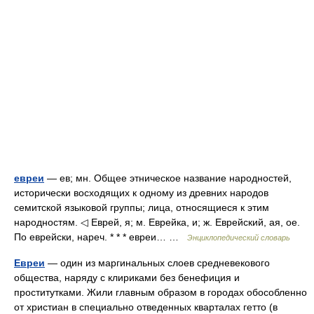
евреи
— ев; мн. Общее этническое название народностей,
исторически восходящих к одному из древних народов
семитской языковой группы; лица, относящиеся к этим
народностям. ◁ Еврей, я; м. Еврейка, и; ж. Еврейский, ая, ое.
По еврейски, нареч. * * * евреи… …
Энциклопедический словарь
Евреи
— один из маргинальных слоев средневекового
общества, наряду с клириками без бенефиция и
проститутками. Жили главным образом в городах обособленно
от христиан в специально отведенных кварталах гетто (в