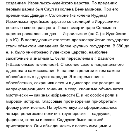
созданием Израильско-иудейского царства. По преданию
первым царем был Саул из колена Вениаминова. При его
преемниках Давиде и Соломоне (из колена Иудина)
Израильско-иудейское царство со столицей в Иерусалиме
достигло своего расцвета. После смерти царя Соломона
царство распалось на два — Израильское (на С.) и Иудейское
(на Ю). В последующие столетия древнееврейские государства
стали объектом нападения более крупных государств. В 586 до
н. э. было уничтожено Иудейское царство, наиболее
зажиточные и знатные Е. были переселены в г. Вавилон
(«Вавилонское пленение»). Спасение своего национального
единства и самосознания Е. нашли в религии и тем самым
обособились от других народов. Это стремление к
обособлению, сохранившееся и в диаспоре как реакция на
непрекращающиеся гонения, в совр. сионизме объясняется
мистически — как знак избранности Е. и их особой роли в
мировой истории. Классовые противоречия приобретали
форму религиозных. На рубеже двух эр сформировались
четыре религиозно-политич. группировки — саддукеи,
фарисеи, зелоты и ессеи. Саддукеи были партией
аристократов. Они объединялись с власть имущими и